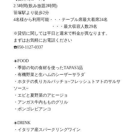
2.5時間(飲み放題2時間)
笹塚駅より徒歩2分
4名様から利用可能・・・テーブル席最大着席24名
・・・最大収容人数29名
※貸切に関しては平日と週末で料金が異なります。
まずはお気軽にお電話ください
☎️050-1127-0337
☀️FOOD
・季節の旬の食材を使ったTAPAS3品
・有機野菜と生ハムのシーザーサラダ
・ホタテの炙りカルパッチョ~フレッシュトマトのサルサ
ソース~
・エビと夏野菜のアヒージョ
・アンガス牛内もものグリル
・ボンゴレビアンコ
☀️DRINK
・イタリア産スパークリングワイン